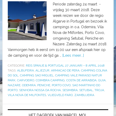
Periode zaterdag 24 maart -
vrijdag 30 maart 2018. Deze
week reizen we door de regio
Algarve in Portugal en bezoek ik
campings in o.a. Odemira, Vila
Nova de Milfontes, Porto Covo,
omgeving Setubal, Peniche en
Nazare. Zaterdag 24 maart 2018.
Vanmorgen heb ik eerst om 11.00 uur een afspraak hier op
de camping en voor de tijd ga …
[Lees meer...]
CATEGORIE:
REIS SPANJE & PORTUGAL 27 JANUARI – 8 APRIL 2018
TAGS:
ALBUFEIRA
,
ALJEZUR
,
ARMACAO DE PERA
,
CAMPING COLINA
DO SOL
,
CAMPING SAO MIGUEL
,
CAMPING VALE PARAISO NATUR
PARK
,
CARVOEIRO
,
COIMBRA CAMPING
,
COSTA DE ARRABIDA
,
GUIA
,
NAZARE
,
ODEMIRA
,
PENICHE
,
PORTO COVO
,
SAO MARTINHO DO
PORTO
,
SENHORA NOSSA DA ROCHA
,
SESIMBRA
,
SETUBAL
,
TROJA
,
VILA NOVA DE MILFONTES
,
VLIEGVELD FARO
,
ZAMBUJEIRA
HET DAGBOEK VAN MARCEL MOL