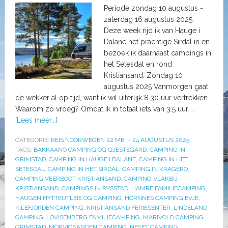
Periode zondag 10 augustus -
zaterdag 16 augustus 2025.
Deze week rijd ik van Hauge i
Dalane het prachtige Sirdal in en
bezoek ik daarnaast campings in
het Setesdal en rond
Kristiansand. Zondag 10
augustus 2025 Vanmorgen gaat
de wekker al op tijd, want ik wil uiterlijk 8.30 uur vertrekken.
Waarom zo vroeg? Omdat ik in totaal iets van 3.5 uur …
[Lees meer...]
CATEGORIE:
REIS NOORWEGEN 22 MEI – 24 AUGUSTUS 2025
TAGS:
BAKKAANO CAMPING OG GJESTEGARD
,
CAMPING IN
GRIMSTAD
,
CAMPING IN HAUGE I DALANE
,
CAMPING IN HET
SETESDAL
,
CAMPING IN HET SIRDAL
,
CAMPING IN KRAGERO
,
CAMPING VEERBOOT KRISTIANSAND
,
CAMPING VLAKBIJ
KRISTIANSAND
,
CAMPINGS IN RYSSTAD
,
HAMRE FAMILIECAMPING
,
HAUGEN HYTTEUTLEIE OG CAMPING
,
HORNNES CAMPING EVJE
,
KILEFJORDEN CAMPING
,
KRISTIANSAND FERIESENTER
,
LINDELAND
CAMPING
,
LOVISENBERG FAMILIECAMPING
,
MARIVOLD CAMPING
GRIMSTAD
,
MORVIGSANDEN CAMPING
,
NESET CAMPING