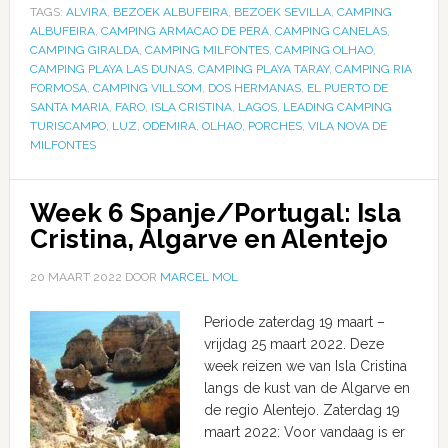
TAGS:
ALVIRA
,
BEZOEK ALBUFEIRA
,
BEZOEK SEVILLA
,
CAMPING
ALBUFEIRA
,
CAMPING ARMACAO DE PERA
,
CAMPING CANELAS
,
CAMPING GIRALDA
,
CAMPING MILFONTES
,
CAMPING OLHAO
,
CAMPING PLAYA LAS DUNAS
,
CAMPING PLAYA TARAY
,
CAMPING RIA
FORMOSA
,
CAMPING VILLSOM
,
DOS HERMANAS
,
EL PUERTO DE
SANTA MARIA
,
FARO
,
ISLA CRISTINA
,
LAGOS
,
LEADING CAMPING
TURISCAMPO
,
LUZ
,
ODEMIRA
,
OLHAO
,
PORCHES
,
VILA NOVA DE
MILFONTES
Week 6 Spanje/Portugal: Isla
Cristina, Algarve en Alentejo
20 MAART 2022
DOOR
MARCEL MOL
Periode zaterdag 19 maart –
vrijdag 25 maart 2022. Deze
week reizen we van Isla Cristina
langs de kust van de Algarve en
de regio Alentejo. Zaterdag 19
maart 2022: Voor vandaag is er