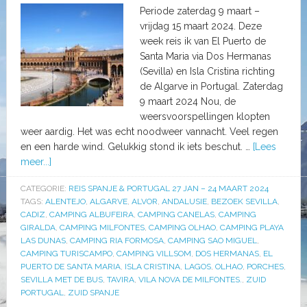
Periode zaterdag 9 maart –
vrijdag 15 maart 2024. Deze
week reis ik van El Puerto de
Santa Maria via Dos Hermanas
(Sevilla) en Isla Cristina richting
de Algarve in Portugal. Zaterdag
9 maart 2024 Nou, de
weersvoorspellingen klopten
weer aardig. Het was echt noodweer vannacht. Veel regen
en een harde wind. Gelukkig stond ik iets beschut. …
[Lees
meer...]
CATEGORIE:
REIS SPANJE & PORTUGAL 27 JAN – 24 MAART 2024
TAGS:
ALENTEJO
,
ALGARVE
,
ALVOR
,
ANDALUSIE
,
BEZOEK SEVILLA
,
CADIZ
,
CAMPING ALBUFEIRA
,
CAMPING CANELAS
,
CAMPING
GIRALDA
,
CAMPING MILFONTES
,
CAMPING OLHAO
,
CAMPING PLAYA
LAS DUNAS
,
CAMPING RIA FORMOSA
,
CAMPING SAO MIGUEL
,
CAMPING TURISCAMPO
,
CAMPING VILLSOM
,
DOS HERMANAS
,
EL
PUERTO DE SANTA MARIA
,
ISLA CRISTINA
,
LAGOS
,
OLHAO
,
PORCHES
,
SEVILLA MET DE BUS
,
TAVIRA
,
VILA NOVA DE MILFONTES.
,
ZUID
PORTUGAL
,
ZUID SPANJE