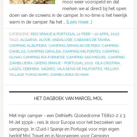
mooi weer voorspeld en dat
merken we al direct bij het open
doen van de screens in de camper. In no-time is het heerlijk
warm in de camper. Na het …
[Lees meer...]
CATEGORIE:
REIS SPANJE & PORTUGAL 12 FEBR – 10 APRIL 2022
TAGS:
ALGARVA
,
ALVOR
,
ANDALUSIE
,
CABANES DE TAVIRA
,
CAMPING ALBUFEIRA
,
CAMPING ARMACAO DE PERA
,
CAMPING
CANELAS
,
CAMPING GIRALDA
,
CAMPING MILFONTES
,
CAMPING
OLHAO
,
CAMPING RIA FORMOSE
,
CAMPING SAO MIGUEL
,
CAMPING
ZAMBUJEIRA
,
GRENS SPANJE - PORTUGAL 2022
,
ISLA CRISTINA
,
LAGOS
,
ODEMIRA
,
SAGRES
,
VILA NOVA DE MILFONTES
,
YELLOH!
VILLAGE TURISCAMPO
,
ZAMBUJEIRA DO MAR
HET DAGBOEK VAN MARCEL MOL
Met mijn camper - een Dethleffs Globedrome T6810-2 2.3
M-Jet 150pk - reis ik door Europa voor het bezoeken van
campings. In (Zuid-) Spanje en Portugal voor mijn eigen
bedrijf Mol Travel en in Noorwegen voor Camping