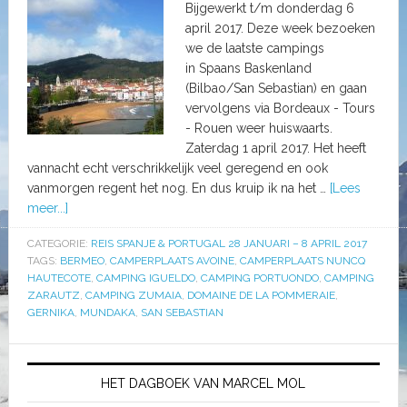
Bijgewerkt t/m donderdag 6
april 2017. Deze week bezoeken
we de laatste campings
in Spaans Baskenland
(Bilbao/San Sebastian) en gaan
vervolgens via Bordeaux - Tours
- Rouen weer huiswaarts.
Zaterdag 1 april 2017. Het heeft
vannacht echt verschrikkelijk veel geregend en ook
vanmorgen regent het nog. En dus kruip ik na het …
[Lees
meer...]
CATEGORIE:
REIS SPANJE & PORTUGAL 28 JANUARI – 8 APRIL 2017
TAGS:
BERMEO
,
CAMPERPLAATS AVOINE
,
CAMPERPLAATS NUNCQ
HAUTECOTE
,
CAMPING IGUELDO
,
CAMPING PORTUONDO
,
CAMPING
ZARAUTZ
,
CAMPING ZUMAIA
,
DOMAINE DE LA POMMERAIE
,
GERNIKA
,
MUNDAKA
,
SAN SEBASTIAN
HET DAGBOEK VAN MARCEL MOL