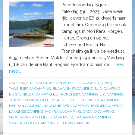
Periode zondag 29 juni -
zaterdag 5 juli 2025. Deze week
rijd ik over de E6 zuidwaarts naar
Trondheim. Onderweg bezoek ik
campings in Mo i Rana, Korgen,
Harran, Grong en op het
schiereiland Frosta. Na
Trondheim ga ik via de westkust
(E39) richting Bud en Molde. Zondag 29 juni 2025 Vandaag
rijd ik van de ene klant (Rognan Fjordcamp) naar de …
[Lees
meer...]
CATEGORIE:
REIS NOORWEGEN 22 MEI – 24 AUGUSTUS 2025
TAGS:
BJERKA CAMPING
,
BLAHAMMER CAMPING BUD
,
CAMPING
BIJ STEINKJER
,
CAMPING BIJ TRONDHEIM
,
CAMPING E39
,
CAMPING
TE KOOP NOORWEGEN
,
E6 SALTFJELLET
,
FOLLINGSTUA CAMPING
,
HARRAN CAMPING
,
HAUGANFJAERA CAMPING
,
KORGEN CAMPING
,
LANGNES CAMPING
,
MO I RANA CAMPING
,
OYSAND CAMPING
,
SKOGLY CAMPING EIDE
,
SNASA MEER
,
TRASAVIKA CAMPING
VIGGJA
,
VEGSET CAMPING
,
YTTERVIK CAMPING