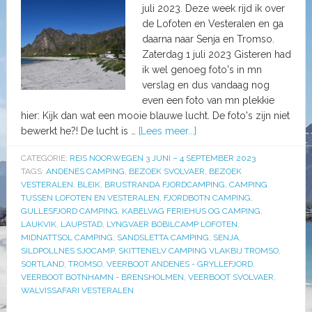
juli 2023. Deze week rijd ik over
de Lofoten en Vesteralen en ga
daarna naar Senja en Tromso.
Zaterdag 1 juli 2023 Gisteren had
ik wel genoeg foto's in mn
verslag en dus vandaag nog
even een foto van mn plekkie
hier: Kijk dan wat een mooie blauwe lucht. De foto's zijn niet
bewerkt he?! De lucht is …
[Lees meer...]
CATEGORIE:
REIS NOORWEGEN 3 JUNI – 4 SEPTEMBER 2023
TAGS:
ANDENES CAMPING
,
BEZOEK SVOLVAER
,
BEZOEK
VESTERALEN
,
BLEIK
,
BRUSTRANDA FJORDCAMPING
,
CAMPING
TUSSEN LOFOTEN EN VESTERALEN
,
FJORDBOTN CAMPING
,
GULLESFJORD CAMPING
,
KABELVAG FERIEHUS OG CAMPING
,
LAUKVIK
,
LAUPSTAD
,
LYNGVAER BOBILCAMP LOFOTEN
,
MIDNATTSOL CAMPING
,
SANDSLETTA CAMPING
,
SENJA
,
SILDPOLLNES SJOCAMP
,
SKITTENELV CAMPING VLAKBIJ TROMSO
,
SORTLAND
,
TROMSO
,
VEERBOOT ANDENES - GRYLLEFJORD
,
VEERBOOT BOTNHAMN - BRENSHOLMEN
,
VEERBOOT SVOLVAER
,
WALVISSAFARI VESTERALEN