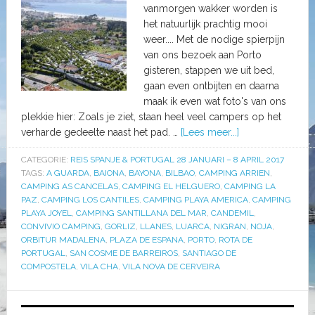
vanmorgen wakker worden is
het natuurlijk prachtig mooi
weer.... Met de nodige spierpijn
van ons bezoek aan Porto
gisteren, stappen we uit bed,
gaan even ontbijten en daarna
maak ik even wat foto's van ons
plekkie hier: Zoals je ziet, staan heel veel campers op het
verharde gedeelte naast het pad. …
[Lees meer...]
CATEGORIE:
REIS SPANJE & PORTUGAL 28 JANUARI – 8 APRIL 2017
TAGS:
A GUARDA
,
BAIONA
,
BAYONA
,
BILBAO
,
CAMPING ARRIEN
,
CAMPING AS CANCELAS
,
CAMPING EL HELGUERO
,
CAMPING LA
PAZ
,
CAMPING LOS CANTILES
,
CAMPING PLAYA AMERICA
,
CAMPING
PLAYA JOYEL
,
CAMPING SANTILLANA DEL MAR
,
CANDEMIL
,
CONVIVIO CAMPING
,
GORLIZ
,
LLANES
,
LUARCA
,
NIGRAN
,
NOJA
,
ORBITUR MADALENA
,
PLAZA DE ESPANA
,
PORTO
,
ROTA DE
PORTUGAL
,
SAN COSME DE BARREIROS
,
SANTIAGO DE
COMPOSTELA
,
VILA CHA
,
VILA NOVA DE CERVEIRA