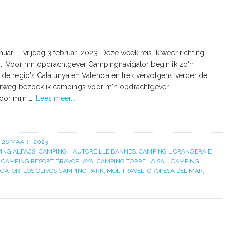
nuari – vrijdag 3 februari 2023. Deze week reis ik weer richting
l. Voor mn opdrachtgever Campingnavigator begin ik zo'n
 de regio's Catalunya en Valencia en trek vervolgens verder de
derweg bezoek ik campings voor m'n opdrachtgever
oor mijn …
[Lees meer...]
– 26 MAART 2023
ING ALFACS
,
CAMPING HAUTOREILLE BANNES
,
CAMPING L'ORANGERAIE
,
CAMPING RESORT BRAVOPLAYA
,
CAMPING TORRE LA SAL
,
CAMPING
IGATOR
,
LOS OLIVOS CAMPING PARK
,
MOL TRAVEL
,
OROPESA DEL MAR
,