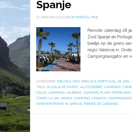
Spanje
17 JANUARI 2023
DOOR
MARCEL MOL
Periode: zaterdag 28 ja
Zuid Spanje en Portuga
beetje op de grens van
regio Valencia in. On
Campingnavigator en v
CATEGORIE:
NIEUWS
,
REIS SPANJE & PORTUGAL 28 JAN 
TAGS:
ALCALA DE XIVERT
,
ALCOSSEBRE
,
CAMPANY
,
CAMP
CALIG
,
CAMPING L'ALBERA
,
CAMPING PLAYA TROPICANA
TORRE LA SAL MARIA
,
CAMPING VINAROS
,
CAMPINGNAV
OVERWINTEREN IN SPANJE
,
RIBERE DE CABANAS