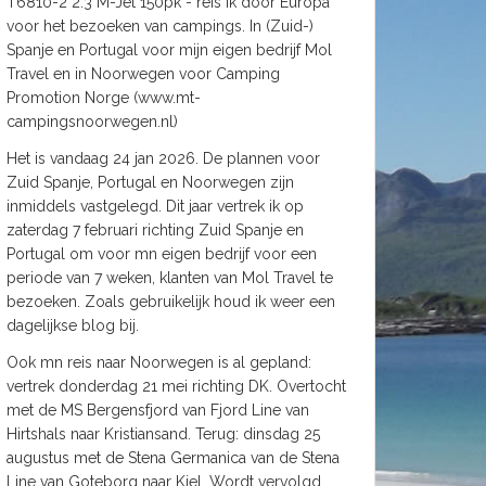
T6810-2 2.3 M-Jet 150pk - reis ik door Europa
voor het bezoeken van campings. In (Zuid-)
Spanje en Portugal voor mijn eigen bedrijf Mol
Travel en in Noorwegen voor Camping
Promotion Norge (www.mt-
campingsnoorwegen.nl)
Het is vandaag 24 jan 2026. De plannen voor
Zuid Spanje, Portugal en Noorwegen zijn
inmiddels vastgelegd. Dit jaar vertrek ik op
zaterdag 7 februari richting Zuid Spanje en
Portugal om voor mn eigen bedrijf voor een
periode van 7 weken, klanten van Mol Travel te
bezoeken. Zoals gebruikelijk houd ik weer een
dagelijkse blog bij.
Ook mn reis naar Noorwegen is al gepland:
vertrek donderdag 21 mei richting DK. Overtocht
met de MS Bergensfjord van Fjord Line van
Hirtshals naar Kristiansand. Terug: dinsdag 25
augustus met de Stena Germanica van de Stena
Line van Goteborg naar Kiel. Wordt vervolgd.