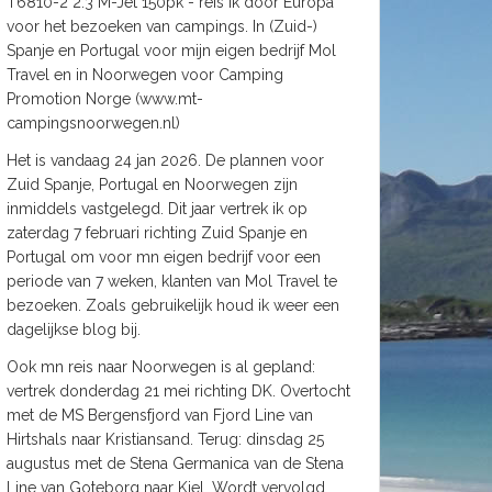
T6810-2 2.3 M-Jet 150pk - reis ik door Europa
voor het bezoeken van campings. In (Zuid-)
Spanje en Portugal voor mijn eigen bedrijf Mol
Travel en in Noorwegen voor Camping
Promotion Norge (www.mt-
campingsnoorwegen.nl)
Het is vandaag 24 jan 2026. De plannen voor
Zuid Spanje, Portugal en Noorwegen zijn
inmiddels vastgelegd. Dit jaar vertrek ik op
zaterdag 7 februari richting Zuid Spanje en
Portugal om voor mn eigen bedrijf voor een
periode van 7 weken, klanten van Mol Travel te
bezoeken. Zoals gebruikelijk houd ik weer een
dagelijkse blog bij.
Ook mn reis naar Noorwegen is al gepland:
vertrek donderdag 21 mei richting DK. Overtocht
met de MS Bergensfjord van Fjord Line van
Hirtshals naar Kristiansand. Terug: dinsdag 25
augustus met de Stena Germanica van de Stena
Line van Goteborg naar Kiel. Wordt vervolgd.