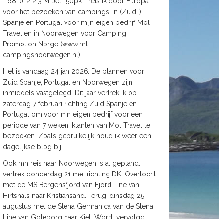
T6810-2 2.3 M-Jet 150pk - reis ik door Europa
voor het bezoeken van campings. In (Zuid-)
Spanje en Portugal voor mijn eigen bedrijf Mol
Travel en in Noorwegen voor Camping
Promotion Norge (www.mt-
campingsnoorwegen.nl)
Het is vandaag 24 jan 2026. De plannen voor
Zuid Spanje, Portugal en Noorwegen zijn
inmiddels vastgelegd. Dit jaar vertrek ik op
zaterdag 7 februari richting Zuid Spanje en
Portugal om voor mn eigen bedrijf voor een
periode van 7 weken, klanten van Mol Travel te
bezoeken. Zoals gebruikelijk houd ik weer een
dagelijkse blog bij.
Ook mn reis naar Noorwegen is al gepland:
vertrek donderdag 21 mei richting DK. Overtocht
met de MS Bergensfjord van Fjord Line van
Hirtshals naar Kristiansand. Terug: dinsdag 25
augustus met de Stena Germanica van de Stena
Line van Goteborg naar Kiel. Wordt vervolgd.