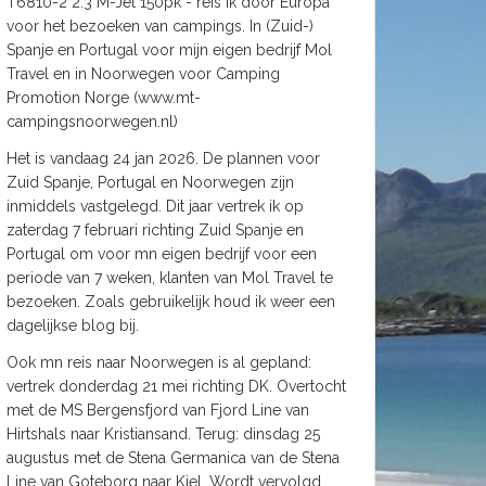
T6810-2 2.3 M-Jet 150pk - reis ik door Europa
voor het bezoeken van campings. In (Zuid-)
Spanje en Portugal voor mijn eigen bedrijf Mol
Travel en in Noorwegen voor Camping
Promotion Norge (www.mt-
campingsnoorwegen.nl)
Het is vandaag 24 jan 2026. De plannen voor
Zuid Spanje, Portugal en Noorwegen zijn
inmiddels vastgelegd. Dit jaar vertrek ik op
zaterdag 7 februari richting Zuid Spanje en
Portugal om voor mn eigen bedrijf voor een
periode van 7 weken, klanten van Mol Travel te
bezoeken. Zoals gebruikelijk houd ik weer een
dagelijkse blog bij.
Ook mn reis naar Noorwegen is al gepland:
vertrek donderdag 21 mei richting DK. Overtocht
met de MS Bergensfjord van Fjord Line van
Hirtshals naar Kristiansand. Terug: dinsdag 25
augustus met de Stena Germanica van de Stena
Line van Goteborg naar Kiel. Wordt vervolgd.