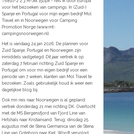
T6810-2 2.3 M-Jet 150pk - reis ik door Europa
voor het bezoeken van campings. In (Zuid-)
Spanje en Portugal voor mijn eigen bedrijf Mol
Travel en in Noorwegen voor Camping
Promotion Norge (www.mt-
campingsnoorwegen.nl)
Het is vandaag 24 jan 2026. De plannen voor
Zuid Spanje, Portugal en Noorwegen zijn
inmiddels vastgelegd. Dit jaar vertrek ik op
zaterdag 7 februari richting Zuid Spanje en
Portugal om voor mn eigen bedrijf voor een
periode van 7 weken, klanten van Mol Travel te
bezoeken. Zoals gebruikelijk houd ik weer een
dagelijkse blog bij.
Ook mn reis naar Noorwegen is al gepland:
vertrek donderdag 21 mei richting DK. Overtocht
met de MS Bergensfjord van Fjord Line van
Hirtshals naar Kristiansand. Terug: dinsdag 25
augustus met de Stena Germanica van de Stena
Line van Goteborg naar Kiel. Wordt vervolgd.