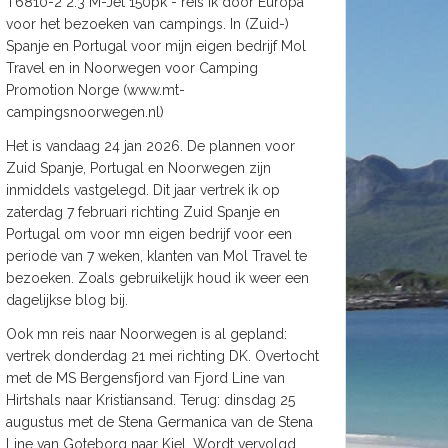
T6810-2 2.3 M-Jet 150pk - reis ik door Europa
voor het bezoeken van campings. In (Zuid-)
Spanje en Portugal voor mijn eigen bedrijf Mol
Travel en in Noorwegen voor Camping
Promotion Norge (www.mt-
campingsnoorwegen.nl)
Het is vandaag 24 jan 2026. De plannen voor
Zuid Spanje, Portugal en Noorwegen zijn
inmiddels vastgelegd. Dit jaar vertrek ik op
zaterdag 7 februari richting Zuid Spanje en
Portugal om voor mn eigen bedrijf voor een
periode van 7 weken, klanten van Mol Travel te
bezoeken. Zoals gebruikelijk houd ik weer een
dagelijkse blog bij.
Ook mn reis naar Noorwegen is al gepland:
vertrek donderdag 21 mei richting DK. Overtocht
met de MS Bergensfjord van Fjord Line van
Hirtshals naar Kristiansand. Terug: dinsdag 25
augustus met de Stena Germanica van de Stena
Line van Goteborg naar Kiel. Wordt vervolgd.