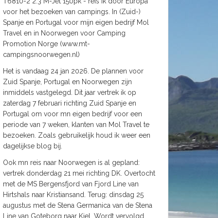
T6810-2 2.3 M-Jet 150pk - reis ik door Europa
voor het bezoeken van campings. In (Zuid-)
Spanje en Portugal voor mijn eigen bedrijf Mol
Travel en in Noorwegen voor Camping
Promotion Norge (www.mt-
campingsnoorwegen.nl)
Het is vandaag 24 jan 2026. De plannen voor
Zuid Spanje, Portugal en Noorwegen zijn
inmiddels vastgelegd. Dit jaar vertrek ik op
zaterdag 7 februari richting Zuid Spanje en
Portugal om voor mn eigen bedrijf voor een
periode van 7 weken, klanten van Mol Travel te
bezoeken. Zoals gebruikelijk houd ik weer een
dagelijkse blog bij.
Ook mn reis naar Noorwegen is al gepland:
vertrek donderdag 21 mei richting DK. Overtocht
met de MS Bergensfjord van Fjord Line van
Hirtshals naar Kristiansand. Terug: dinsdag 25
augustus met de Stena Germanica van de Stena
Line van Goteborg naar Kiel. Wordt vervolgd.