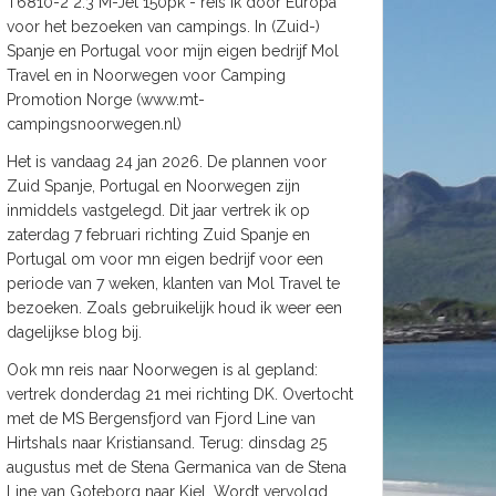
T6810-2 2.3 M-Jet 150pk - reis ik door Europa
voor het bezoeken van campings. In (Zuid-)
Spanje en Portugal voor mijn eigen bedrijf Mol
Travel en in Noorwegen voor Camping
Promotion Norge (www.mt-
campingsnoorwegen.nl)
Het is vandaag 24 jan 2026. De plannen voor
Zuid Spanje, Portugal en Noorwegen zijn
inmiddels vastgelegd. Dit jaar vertrek ik op
zaterdag 7 februari richting Zuid Spanje en
Portugal om voor mn eigen bedrijf voor een
periode van 7 weken, klanten van Mol Travel te
bezoeken. Zoals gebruikelijk houd ik weer een
dagelijkse blog bij.
Ook mn reis naar Noorwegen is al gepland:
vertrek donderdag 21 mei richting DK. Overtocht
met de MS Bergensfjord van Fjord Line van
Hirtshals naar Kristiansand. Terug: dinsdag 25
augustus met de Stena Germanica van de Stena
Line van Goteborg naar Kiel. Wordt vervolgd.