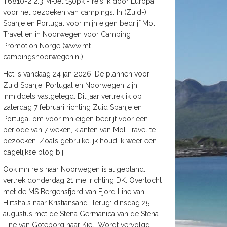
T6810-2 2.3 M-Jet 150pk - reis ik door Europa
voor het bezoeken van campings. In (Zuid-)
Spanje en Portugal voor mijn eigen bedrijf Mol
Travel en in Noorwegen voor Camping
Promotion Norge (www.mt-
campingsnoorwegen.nl)
Het is vandaag 24 jan 2026. De plannen voor
Zuid Spanje, Portugal en Noorwegen zijn
inmiddels vastgelegd. Dit jaar vertrek ik op
zaterdag 7 februari richting Zuid Spanje en
Portugal om voor mn eigen bedrijf voor een
periode van 7 weken, klanten van Mol Travel te
bezoeken. Zoals gebruikelijk houd ik weer een
dagelijkse blog bij.
Ook mn reis naar Noorwegen is al gepland:
vertrek donderdag 21 mei richting DK. Overtocht
met de MS Bergensfjord van Fjord Line van
Hirtshals naar Kristiansand. Terug: dinsdag 25
augustus met de Stena Germanica van de Stena
Line van Goteborg naar Kiel. Wordt vervolgd.