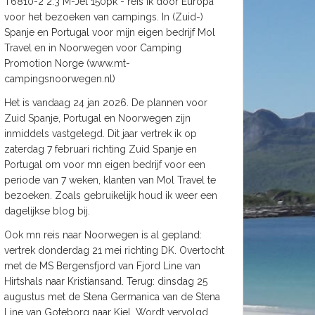
T6810-2 2.3 M-Jet 150pk - reis ik door Europa
voor het bezoeken van campings. In (Zuid-)
Spanje en Portugal voor mijn eigen bedrijf Mol
Travel en in Noorwegen voor Camping
Promotion Norge (www.mt-
campingsnoorwegen.nl)
Het is vandaag 24 jan 2026. De plannen voor
Zuid Spanje, Portugal en Noorwegen zijn
inmiddels vastgelegd. Dit jaar vertrek ik op
zaterdag 7 februari richting Zuid Spanje en
Portugal om voor mn eigen bedrijf voor een
periode van 7 weken, klanten van Mol Travel te
bezoeken. Zoals gebruikelijk houd ik weer een
dagelijkse blog bij.
Ook mn reis naar Noorwegen is al gepland:
vertrek donderdag 21 mei richting DK. Overtocht
met de MS Bergensfjord van Fjord Line van
Hirtshals naar Kristiansand. Terug: dinsdag 25
augustus met de Stena Germanica van de Stena
Line van Goteborg naar Kiel. Wordt vervolgd.