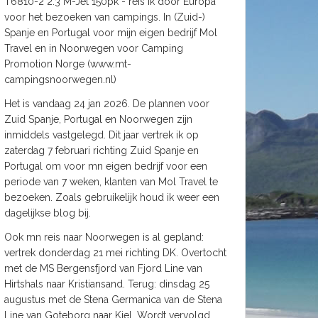
T6810-2 2.3 M-Jet 150pk - reis ik door Europa
voor het bezoeken van campings. In (Zuid-)
Spanje en Portugal voor mijn eigen bedrijf Mol
Travel en in Noorwegen voor Camping
Promotion Norge (www.mt-
campingsnoorwegen.nl)
Het is vandaag 24 jan 2026. De plannen voor
Zuid Spanje, Portugal en Noorwegen zijn
inmiddels vastgelegd. Dit jaar vertrek ik op
zaterdag 7 februari richting Zuid Spanje en
Portugal om voor mn eigen bedrijf voor een
periode van 7 weken, klanten van Mol Travel te
bezoeken. Zoals gebruikelijk houd ik weer een
dagelijkse blog bij.
Ook mn reis naar Noorwegen is al gepland:
vertrek donderdag 21 mei richting DK. Overtocht
met de MS Bergensfjord van Fjord Line van
Hirtshals naar Kristiansand. Terug: dinsdag 25
augustus met de Stena Germanica van de Stena
Line van Goteborg naar Kiel. Wordt vervolgd.