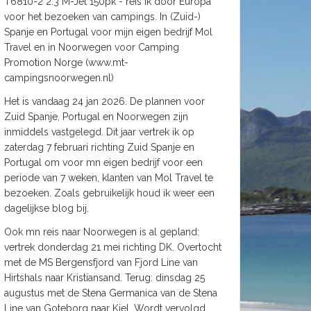
T6810-2 2.3 M-Jet 150pk - reis ik door Europa
voor het bezoeken van campings. In (Zuid-)
Spanje en Portugal voor mijn eigen bedrijf Mol
Travel en in Noorwegen voor Camping
Promotion Norge (www.mt-
campingsnoorwegen.nl)
Het is vandaag 24 jan 2026. De plannen voor
Zuid Spanje, Portugal en Noorwegen zijn
inmiddels vastgelegd. Dit jaar vertrek ik op
zaterdag 7 februari richting Zuid Spanje en
Portugal om voor mn eigen bedrijf voor een
periode van 7 weken, klanten van Mol Travel te
bezoeken. Zoals gebruikelijk houd ik weer een
dagelijkse blog bij.
Ook mn reis naar Noorwegen is al gepland:
vertrek donderdag 21 mei richting DK. Overtocht
met de MS Bergensfjord van Fjord Line van
Hirtshals naar Kristiansand. Terug: dinsdag 25
augustus met de Stena Germanica van de Stena
Line van Goteborg naar Kiel. Wordt vervolgd.