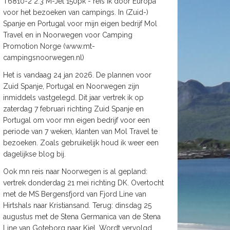
T6810-2 2.3 M-Jet 150pk - reis ik door Europa
voor het bezoeken van campings. In (Zuid-)
Spanje en Portugal voor mijn eigen bedrijf Mol
Travel en in Noorwegen voor Camping
Promotion Norge (www.mt-
campingsnoorwegen.nl)
Het is vandaag 24 jan 2026. De plannen voor
Zuid Spanje, Portugal en Noorwegen zijn
inmiddels vastgelegd. Dit jaar vertrek ik op
zaterdag 7 februari richting Zuid Spanje en
Portugal om voor mn eigen bedrijf voor een
periode van 7 weken, klanten van Mol Travel te
bezoeken. Zoals gebruikelijk houd ik weer een
dagelijkse blog bij.
Ook mn reis naar Noorwegen is al gepland:
vertrek donderdag 21 mei richting DK. Overtocht
met de MS Bergensfjord van Fjord Line van
Hirtshals naar Kristiansand. Terug: dinsdag 25
augustus met de Stena Germanica van de Stena
Line van Goteborg naar Kiel. Wordt vervolgd.