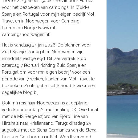
T6810-2 2.3 M-Jet 150pk - reis ik door Europa
voor het bezoeken van campings. In (Zuid-)
Spanje en Portugal voor mijn eigen bedrijf Mol
Travel en in Noorwegen voor Camping
Promotion Norge (www.mt-
campingsnoorwegen.nl)
Het is vandaag 24 jan 2026. De plannen voor
Zuid Spanje, Portugal en Noorwegen zijn
inmiddels vastgelegd. Dit jaar vertrek ik op
zaterdag 7 februari richting Zuid Spanje en
Portugal om voor mn eigen bedrijf voor een
periode van 7 weken, klanten van Mol Travel te
bezoeken. Zoals gebruikelijk houd ik weer een
dagelijkse blog bij.
Ook mn reis naar Noorwegen is al gepland:
vertrek donderdag 21 mei richting DK. Overtocht
met de MS Bergensfjord van Fjord Line van
Hirtshals naar Kristiansand. Terug: dinsdag 25
augustus met de Stena Germanica van de Stena
Line van Goteborg naar Kiel. Wordt vervolgd.