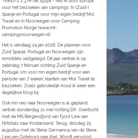
T6810-2 2.3 M-Jet 150pk - reis ik door Europa
voor het bezoeken van campings. In (Zuid-)
Spanje en Portugal voor mijn eigen bedrijf Mol
Travel en in Noorwegen voor Camping
Promotion Norge (www.mt-
campingsnoorwegen.nl)
Het is vandaag 24 jan 2026. De plannen voor
Zuid Spanje, Portugal en Noorwegen zijn
inmiddels vastgelegd. Dit jaar vertrek ik op
zaterdag 7 februari richting Zuid Spanje en
Portugal om voor mn eigen bedrijf voor een
periode van 7 weken, klanten van Mol Travel te
bezoeken. Zoals gebruikelijk houd ik weer een
dagelijkse blog bij.
Ook mn reis naar Noorwegen is al gepland:
vertrek donderdag 21 mei richting DK. Overtocht
met de MS Bergensfjord van Fjord Line van
Hirtshals naar Kristiansand. Terug: dinsdag 25
augustus met de Stena Germanica van de Stena
Line van Goteborg naar Kiel. Wordt vervolgd.