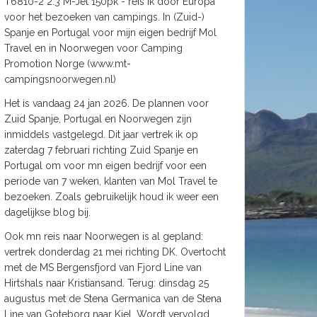
T6810-2 2.3 M-Jet 150pk - reis ik door Europa
voor het bezoeken van campings. In (Zuid-)
Spanje en Portugal voor mijn eigen bedrijf Mol
Travel en in Noorwegen voor Camping
Promotion Norge (www.mt-
campingsnoorwegen.nl)
Het is vandaag 24 jan 2026. De plannen voor
Zuid Spanje, Portugal en Noorwegen zijn
inmiddels vastgelegd. Dit jaar vertrek ik op
zaterdag 7 februari richting Zuid Spanje en
Portugal om voor mn eigen bedrijf voor een
periode van 7 weken, klanten van Mol Travel te
bezoeken. Zoals gebruikelijk houd ik weer een
dagelijkse blog bij.
Ook mn reis naar Noorwegen is al gepland:
vertrek donderdag 21 mei richting DK. Overtocht
met de MS Bergensfjord van Fjord Line van
Hirtshals naar Kristiansand. Terug: dinsdag 25
augustus met de Stena Germanica van de Stena
Line van Goteborg naar Kiel. Wordt vervolgd.