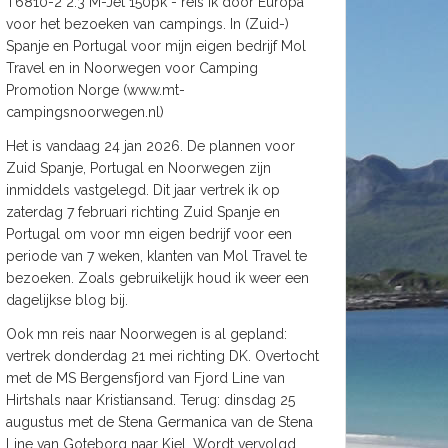
T6810-2 2.3 M-Jet 150pk - reis ik door Europa
voor het bezoeken van campings. In (Zuid-)
Spanje en Portugal voor mijn eigen bedrijf Mol
Travel en in Noorwegen voor Camping
Promotion Norge (www.mt-
campingsnoorwegen.nl)
Het is vandaag 24 jan 2026. De plannen voor
Zuid Spanje, Portugal en Noorwegen zijn
inmiddels vastgelegd. Dit jaar vertrek ik op
zaterdag 7 februari richting Zuid Spanje en
Portugal om voor mn eigen bedrijf voor een
periode van 7 weken, klanten van Mol Travel te
bezoeken. Zoals gebruikelijk houd ik weer een
dagelijkse blog bij.
Ook mn reis naar Noorwegen is al gepland:
vertrek donderdag 21 mei richting DK. Overtocht
met de MS Bergensfjord van Fjord Line van
Hirtshals naar Kristiansand. Terug: dinsdag 25
augustus met de Stena Germanica van de Stena
Line van Goteborg naar Kiel. Wordt vervolgd.