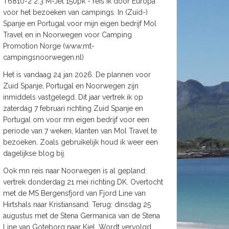
T6810-2 2.3 M-Jet 150pk - reis ik door Europa
voor het bezoeken van campings. In (Zuid-)
Spanje en Portugal voor mijn eigen bedrijf Mol
Travel en in Noorwegen voor Camping
Promotion Norge (www.mt-
campingsnoorwegen.nl)
Het is vandaag 24 jan 2026. De plannen voor
Zuid Spanje, Portugal en Noorwegen zijn
inmiddels vastgelegd. Dit jaar vertrek ik op
zaterdag 7 februari richting Zuid Spanje en
Portugal om voor mn eigen bedrijf voor een
periode van 7 weken, klanten van Mol Travel te
bezoeken. Zoals gebruikelijk houd ik weer een
dagelijkse blog bij.
Ook mn reis naar Noorwegen is al gepland:
vertrek donderdag 21 mei richting DK. Overtocht
met de MS Bergensfjord van Fjord Line van
Hirtshals naar Kristiansand. Terug: dinsdag 25
augustus met de Stena Germanica van de Stena
Line van Goteborg naar Kiel. Wordt vervolgd.