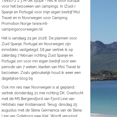
T6810-2 2.3 M-Jet 150pk - reis ik door Europa
voor het bezoeken van campings. In (Zuid-)
Spanje en Portugal voor mijn eigen bedrijf Mol
Travel en in Noorwegen voor Camping
Promotion Norge (www.mt-
campingsnoorwegen.nl)
Het is vandaag 24 jan 2026. De plannen voor
Zuid Spanje, Portugal en Noorwegen zijn
inmiddels vastgelegd. Dit jaar vertrek ik op
zaterdag 7 februari richting Zuid Spanje en
Portugal om voor mn eigen bedrijf voor een
periode van 7 weken, klanten van Mol Travel te
bezoeken. Zoals gebruikelijk houd ik weer een
dagelijkse blog bij.
Ook mn reis naar Noorwegen is al gepland:
vertrek donderdag 21 mei richting DK. Overtocht
met de MS Bergensfjord van Fjord Line van
Hirtshals naar Kristiansand. Terug: dinsdag 25
augustus met de Stena Germanica van de Stena
Line van Goteborg naar Kiel. Wordt vervolgd.