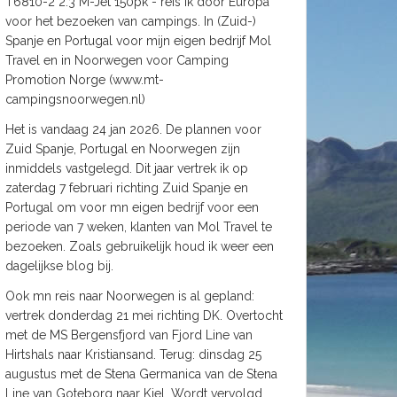
T6810-2 2.3 M-Jet 150pk - reis ik door Europa
voor het bezoeken van campings. In (Zuid-)
Spanje en Portugal voor mijn eigen bedrijf Mol
Travel en in Noorwegen voor Camping
Promotion Norge (www.mt-
campingsnoorwegen.nl)
Het is vandaag 24 jan 2026. De plannen voor
Zuid Spanje, Portugal en Noorwegen zijn
inmiddels vastgelegd. Dit jaar vertrek ik op
zaterdag 7 februari richting Zuid Spanje en
Portugal om voor mn eigen bedrijf voor een
periode van 7 weken, klanten van Mol Travel te
bezoeken. Zoals gebruikelijk houd ik weer een
dagelijkse blog bij.
Ook mn reis naar Noorwegen is al gepland:
vertrek donderdag 21 mei richting DK. Overtocht
met de MS Bergensfjord van Fjord Line van
Hirtshals naar Kristiansand. Terug: dinsdag 25
augustus met de Stena Germanica van de Stena
Line van Goteborg naar Kiel. Wordt vervolgd.