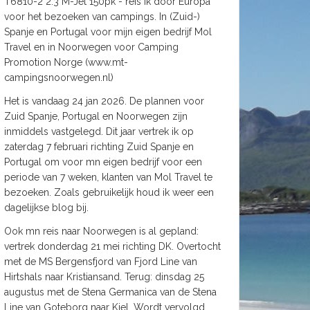
T6810-2 2.3 M-Jet 150pk - reis ik door Europa
voor het bezoeken van campings. In (Zuid-)
Spanje en Portugal voor mijn eigen bedrijf Mol
Travel en in Noorwegen voor Camping
Promotion Norge (www.mt-
campingsnoorwegen.nl)
Het is vandaag 24 jan 2026. De plannen voor
Zuid Spanje, Portugal en Noorwegen zijn
inmiddels vastgelegd. Dit jaar vertrek ik op
zaterdag 7 februari richting Zuid Spanje en
Portugal om voor mn eigen bedrijf voor een
periode van 7 weken, klanten van Mol Travel te
bezoeken. Zoals gebruikelijk houd ik weer een
dagelijkse blog bij.
Ook mn reis naar Noorwegen is al gepland:
vertrek donderdag 21 mei richting DK. Overtocht
met de MS Bergensfjord van Fjord Line van
Hirtshals naar Kristiansand. Terug: dinsdag 25
augustus met de Stena Germanica van de Stena
Line van Goteborg naar Kiel. Wordt vervolgd.