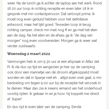
weer. Na de lunch ga ik achter de laptop aan het werk. Rond
16.20 uur loop ik richting receptie en even later zit ik in
gesprek met mn contactpersoon. Dat verloopt prima. Ik
moet nog even geduld hebben voor het definitieve
antwoord, maar het lijkt goed. Tevreden loop ik terug
richting camper, check mn mail nog ff en ga met het eten
aan de slag. Na het eten en de afwas ga ik “de dag van
morgen” nog even voorbereiden. Morgen ga ik weer wat
verder zuidwaarts.
Woensdag 2 maart 2022
:
Vanmorgen heb ik om 9.30 uur al een afspraak in Alfaz del
Pi. Ik sta dus op tijd en aangezien je hier op de camping
ook door een mannetje van de stroom afgekoppeld moet
worden en dat in Spanje niet eh … altijd even snel gaat, is mn
bedoeling om tegen 9.00 uur bij de receptie het verzoek in
te dienen. Maar dan zie ik ineens iemand van het onderhoud
voorbij rijden. Ik gebaar m en ja hoor, hij koppelt me direct
af. Super!
En dus rijd ik even later van de camping. Eerste