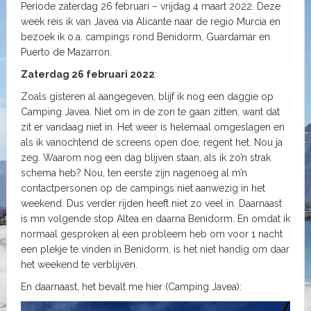
Periode zaterdag 26 februari – vrijdag 4 maart 2022. Deze
week reis ik van Javea via Alicante naar de regio Murcia en
bezoek ik o.a. campings rond Benidorm, Guardamar en
Puerto de Mazarron.
Zaterdag 26 februari 2022
:
Zoals gisteren al aangegeven, blijf ik nog een daggie op
Camping Javea. Niet om in de zon te gaan zitten, want dat
zit er vandaag niet in. Het weer is helemaal omgeslagen en
als ik vanochtend de screens open doe, regent het. Nou ja
zeg. Waarom nog een dag blijven staan, als ik zo’n strak
schema heb? Nou, ten eerste zijn nagenoeg al m’n
contactpersonen op de campings niet aanwezig in het
weekend. Dus verder rijden heeft niet zo veel in. Daarnaast
is mn volgende stop Altea en daarna Benidorm. En omdat ik
normaal gesproken al een probleem heb om voor 1 nacht
een plekje te vinden in Benidorm, is het niet handig om daar
het weekend te verblijven.
En daarnaast, het bevalt me hier (Camping Javea):