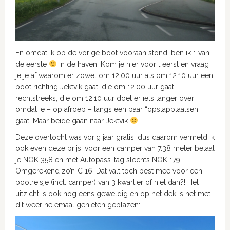
En omdat ik op de vorige boot vooraan stond, ben ik 1 van
de eerste
in de haven. Kom je hier voor t eerst en vraag
je je af waarom er zowel om 12.00 uur als om 12.10 uur een
boot richting Jektvik gaat: die om 12.00 uur gaat
rechtstreeks, die om 12.10 uur doet er iets langer over
omdat ie – op afroep – langs een paar “opstapplaatsen”
gaat. Maar beide gaan naar Jektvik
Deze overtocht was vorig jaar gratis, dus daarom vermeld ik
ook even deze prijs: voor een camper van 7.38 meter betaal
je NOK 358 en met Autopass-tag slechts NOK 179.
Omgerekend zo’n € 16. Dat valt toch best mee voor een
bootreisje (incl. camper) van 3 kwartier of niet dan?! Het
uitzicht is ook nog eens geweldig en op het dek is het met
dit weer helemaal genieten geblazen: