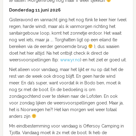
te vallen. Morgenvroeg nog maar ff weer sjekkuh
Donderdag 11 juni 2026
Gisteravond en vannacht ging het nog flink te keer hier (veel
regen, harde wind), maar als ik vanmorgen richting het
sanitairgebouw loop, komt het zonnetje erdoor. Het waait
nog wel iets, maar ja …. Torghatten ligt op een eiland (te
bereiken via de eerder genoemde brug
), dus waaien
doet het hier altijd. Na het ontbijt check ik direct de
weersvoorspellingen (tip:
w
ww.yr.no
) en het ziet er goed uit.
Niet alleen voor vandaag, maar het lijkt er nu op dat het de
rest van de week ook droog blijft. En geen harde wind
meer. En da’s super, want voordat ik in Bodo ben, moet ik
nog 5x met de boot. En de bedoeling is om
zondagochtend over te steken naar de Lofoten. En ook
voor zondag lijken de weersvoorspellingen goed. Maar ja,
het is Noorwegen he?! Het kan morgen wel weer totaal
anders zijn
Mn eindbestemming voor vandaag is Offersoy Camping in
Tjotta. Vandaag moet ik 2x met de boot. Ik heb de