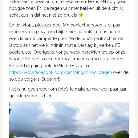
zeker aan te bevelen om te reserveren. Het is EN nog geen
hoogseizoen EN de regen valt met bakken uit de lucht. Ik
schat dus in dat het niet zo druk is
En dat klopt, plek genoeg. M’n contactpersoon is er pas
morgenvroeg (daarom blijf ik hier nu ook) en dus heb ik
even later de camper te plek. Na de lunch ga ik achter de
laptop aan het werk. Administratie, verslag bijwerken, FB
posten, etc. Overigens: vorige week bereikten we op onze
Noorse FB pagina een meilpaal: meer dan 10.000 volgers.
En vandaag ging ook de Ned. FB pagina:
https://www.facebook.com/campingsinnoorwegen
over de
10.000 volgers. Superrrr!!!
Het is nu geen weer om foto’s te maken, maar een paar jaar
geleden stond ik hier: