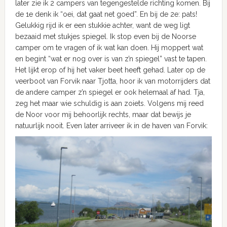
later zie ik 2 campers van tegengestelde richting komen. Bij
de 1e denk ik “oei, dat gaat net goed”. En bij de 2e: pats!
Gelukkig rijd ik er een stukkie achter, want de weg ligt
bezaaid met stukjes spiegel. Ik stop even bij de Noorse
camper om te vragen of ik wat kan doen. Hij moppert wat
en begint “wat er nog over is van z’n spiegel” vast te tapen.
Het lijkt erop of hij het vaker beet heeft gehad. Later op de
veerboot van Forvik naar Tjotta, hoor ik van motorrijders dat
de andere camper z’n spiegel er ook helemaal af had. Tja,
zeg het maar wie schuldig is aan zoiets. Volgens mij reed
de Noor voor mij behoorlijk rechts, maar dat bewijs je
natuurlijk nooit. Even later arriveer ik in de haven van Forvik: