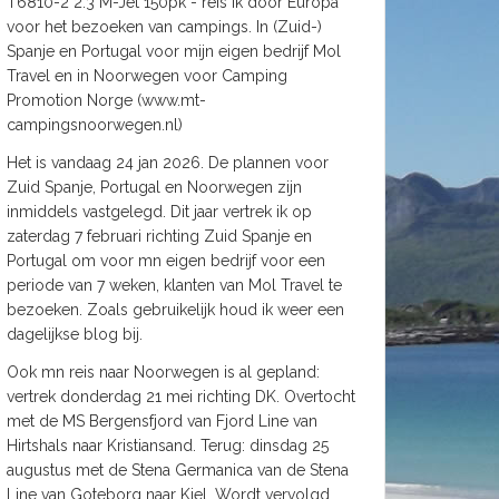
T6810-2 2.3 M-Jet 150pk - reis ik door Europa
voor het bezoeken van campings. In (Zuid-)
Spanje en Portugal voor mijn eigen bedrijf Mol
Travel en in Noorwegen voor Camping
Promotion Norge (www.mt-
campingsnoorwegen.nl)
Het is vandaag 24 jan 2026. De plannen voor
Zuid Spanje, Portugal en Noorwegen zijn
inmiddels vastgelegd. Dit jaar vertrek ik op
zaterdag 7 februari richting Zuid Spanje en
Portugal om voor mn eigen bedrijf voor een
periode van 7 weken, klanten van Mol Travel te
bezoeken. Zoals gebruikelijk houd ik weer een
dagelijkse blog bij.
Ook mn reis naar Noorwegen is al gepland:
vertrek donderdag 21 mei richting DK. Overtocht
met de MS Bergensfjord van Fjord Line van
Hirtshals naar Kristiansand. Terug: dinsdag 25
augustus met de Stena Germanica van de Stena
Line van Goteborg naar Kiel. Wordt vervolgd.