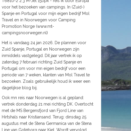
T6810-2 2.3 M-Jet 150pk - reis ik door Europa
voor het bezoeken van campings. In (Zuid-)
Spanje en Portugal voor mijn eigen bedrijf Mol
Travel en in Noorwegen voor Camping
Promotion Norge (www.mt-
campingsnoorwegen.nl)
Het is vandaag 24 jan 2026. De plannen voor
Zuid Spanje, Portugal en Noorwegen zijn
inmiddels vastgelegd. Dit jaar vertrek ik op
zaterdag 7 februari richting Zuid Spanje en
Portugal om voor mn eigen bedrijf voor een
periode van 7 weken, klanten van Mol Travel te
bezoeken. Zoals gebruikelijk houd ik weer een
dagelijkse blog bij.
Ook mn reis naar Noorwegen is al gepland:
vertrek donderdag 21 mei richting DK. Overtocht
met de MS Bergensfjord van Fjord Line van
Hirtshals naar Kristiansand. Terug: dinsdag 25
augustus met de Stena Germanica van de Stena
Line van Goteborg naar Kiel. Wordt vervolgd.