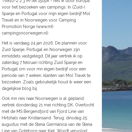
T6810-2 2.3 M-Jet 150pk - reis ik door Europa
voor het bezoeken van campings. In (Zuid-)
Spanje en Portugal voor mijn eigen bedrijf Mol
Travel en in Noorwegen voor Camping
Promotion Norge (www.mt-
campingsnoorwegen.nl)
Het is vandaag 24 jan 2026. De plannen voor
Zuid Spanje, Portugal en Noorwegen zijn
inmiddels vastgelegd. Dit jaar vertrek ik op
zaterdag 7 februari richting Zuid Spanje en
Portugal om voor mn eigen bedrijf voor een
periode van 7 weken, klanten van Mol Travel te
bezoeken. Zoals gebruikelijk houd ik weer een
dagelijkse blog bij.
Ook mn reis naar Noorwegen is al gepland:
vertrek donderdag 21 mei richting DK. Overtocht
met de MS Bergensfjord van Fjord Line van
Hirtshals naar Kristiansand. Terug: dinsdag 25
augustus met de Stena Germanica van de Stena
Line van Goteborg naar Kiel. Wordt vervolgd.