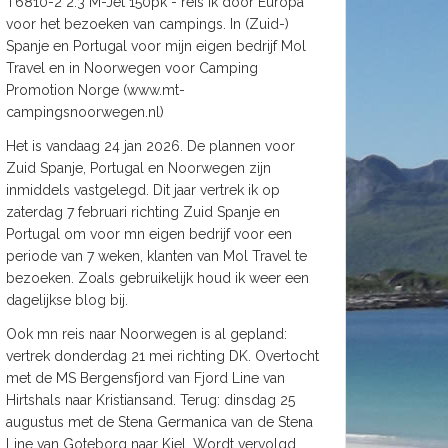
T6810-2 2.3 M-Jet 150pk - reis ik door Europa
voor het bezoeken van campings. In (Zuid-)
Spanje en Portugal voor mijn eigen bedrijf Mol
Travel en in Noorwegen voor Camping
Promotion Norge (www.mt-
campingsnoorwegen.nl)
Het is vandaag 24 jan 2026. De plannen voor
Zuid Spanje, Portugal en Noorwegen zijn
inmiddels vastgelegd. Dit jaar vertrek ik op
zaterdag 7 februari richting Zuid Spanje en
Portugal om voor mn eigen bedrijf voor een
periode van 7 weken, klanten van Mol Travel te
bezoeken. Zoals gebruikelijk houd ik weer een
dagelijkse blog bij.
Ook mn reis naar Noorwegen is al gepland:
vertrek donderdag 21 mei richting DK. Overtocht
met de MS Bergensfjord van Fjord Line van
Hirtshals naar Kristiansand. Terug: dinsdag 25
augustus met de Stena Germanica van de Stena
Line van Goteborg naar Kiel. Wordt vervolgd.