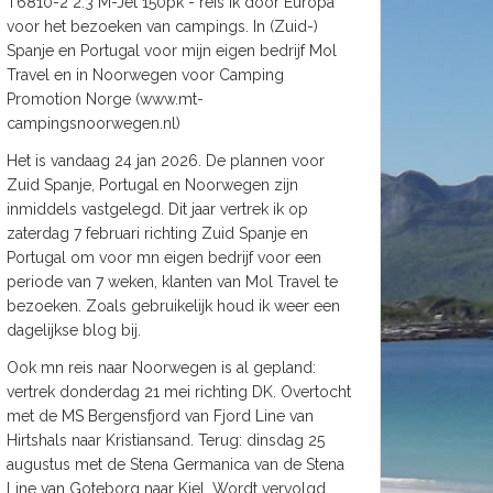
T6810-2 2.3 M-Jet 150pk - reis ik door Europa
voor het bezoeken van campings. In (Zuid-)
Spanje en Portugal voor mijn eigen bedrijf Mol
Travel en in Noorwegen voor Camping
Promotion Norge (www.mt-
campingsnoorwegen.nl)
Het is vandaag 24 jan 2026. De plannen voor
Zuid Spanje, Portugal en Noorwegen zijn
inmiddels vastgelegd. Dit jaar vertrek ik op
zaterdag 7 februari richting Zuid Spanje en
Portugal om voor mn eigen bedrijf voor een
periode van 7 weken, klanten van Mol Travel te
bezoeken. Zoals gebruikelijk houd ik weer een
dagelijkse blog bij.
Ook mn reis naar Noorwegen is al gepland:
vertrek donderdag 21 mei richting DK. Overtocht
met de MS Bergensfjord van Fjord Line van
Hirtshals naar Kristiansand. Terug: dinsdag 25
augustus met de Stena Germanica van de Stena
Line van Goteborg naar Kiel. Wordt vervolgd.