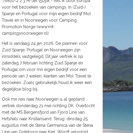
T6810-2 2.3 M-Jet 150pk - reis ik door Europa
voor het bezoeken van campings. In (Zuid-)
Spanje en Portugal voor mijn eigen bedrijf Mol
Travel en in Noorwegen voor Camping
Promotion Norge (www.mt-
campingsnoorwegen.nl)
Het is vandaag 24 jan 2026. De plannen voor
Zuid Spanje, Portugal en Noorwegen zijn
inmiddels vastgelegd. Dit jaar vertrek ik op
zaterdag 7 februari richting Zuid Spanje en
Portugal om voor mn eigen bedrijf voor een
periode van 7 weken, klanten van Mol Travel te
bezoeken. Zoals gebruikelijk houd ik weer een
dagelijkse blog bij.
Ook mn reis naar Noorwegen is al gepland:
vertrek donderdag 21 mei richting DK. Overtocht
met de MS Bergensfjord van Fjord Line van
Hirtshals naar Kristiansand. Terug: dinsdag 25
augustus met de Stena Germanica van de Stena
Line van Goteborg naar Kiel. Wordt vervolgd.