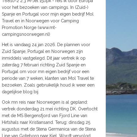
T6810-2 2.3 M-Jet 150pk - reis ik door Europa
voor het bezoeken van campings. In (Zuid-)
Spanje en Portugal voor mijn eigen bedrijf Mol
Travel en in Noorwegen voor Camping
Promotion Norge (www.mt-
campingsnoorwegen.nl)
Het is vandaag 24 jan 2026. De plannen voor
Zuid Spanje, Portugal en Noorwegen zijn
inmiddels vastgelegd. Dit jaar vertrek ik op
zaterdag 7 februari richting Zuid Spanje en
Portugal om voor mn eigen bedrijf voor een
periode van 7 weken, klanten van Mol Travel te
bezoeken. Zoals gebruikelijk houd ik weer een
dagelijkse blog bij.
Ook mn reis naar Noorwegen is al gepland:
vertrek donderdag 21 mei richting DK. Overtocht
met de MS Bergensfjord van Fjord Line van
Hirtshals naar Kristiansand. Terug: dinsdag 25
augustus met de Stena Germanica van de Stena
Line van Goteborg naar Kiel. Wordt vervolgd.