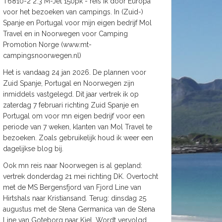
T6810-2 2.3 M-Jet 150pk - reis ik door Europa
voor het bezoeken van campings. In (Zuid-)
Spanje en Portugal voor mijn eigen bedrijf Mol
Travel en in Noorwegen voor Camping
Promotion Norge (www.mt-
campingsnoorwegen.nl)
Het is vandaag 24 jan 2026. De plannen voor
Zuid Spanje, Portugal en Noorwegen zijn
inmiddels vastgelegd. Dit jaar vertrek ik op
zaterdag 7 februari richting Zuid Spanje en
Portugal om voor mn eigen bedrijf voor een
periode van 7 weken, klanten van Mol Travel te
bezoeken. Zoals gebruikelijk houd ik weer een
dagelijkse blog bij.
Ook mn reis naar Noorwegen is al gepland:
vertrek donderdag 21 mei richting DK. Overtocht
met de MS Bergensfjord van Fjord Line van
Hirtshals naar Kristiansand. Terug: dinsdag 25
augustus met de Stena Germanica van de Stena
Line van Goteborg naar Kiel. Wordt vervolgd.