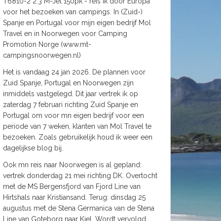
T6810-2 2.3 M-Jet 150pk - reis ik door Europa
voor het bezoeken van campings. In (Zuid-)
Spanje en Portugal voor mijn eigen bedrijf Mol
Travel en in Noorwegen voor Camping
Promotion Norge (www.mt-
campingsnoorwegen.nl)
Het is vandaag 24 jan 2026. De plannen voor
Zuid Spanje, Portugal en Noorwegen zijn
inmiddels vastgelegd. Dit jaar vertrek ik op
zaterdag 7 februari richting Zuid Spanje en
Portugal om voor mn eigen bedrijf voor een
periode van 7 weken, klanten van Mol Travel te
bezoeken. Zoals gebruikelijk houd ik weer een
dagelijkse blog bij.
Ook mn reis naar Noorwegen is al gepland:
vertrek donderdag 21 mei richting DK. Overtocht
met de MS Bergensfjord van Fjord Line van
Hirtshals naar Kristiansand. Terug: dinsdag 25
augustus met de Stena Germanica van de Stena
Line van Goteborg naar Kiel. Wordt vervolgd.