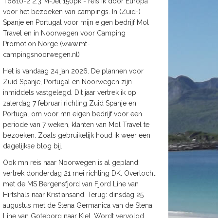
T6810-2 2.3 M-Jet 150pk - reis ik door Europa
voor het bezoeken van campings. In (Zuid-)
Spanje en Portugal voor mijn eigen bedrijf Mol
Travel en in Noorwegen voor Camping
Promotion Norge (www.mt-
campingsnoorwegen.nl)
Het is vandaag 24 jan 2026. De plannen voor
Zuid Spanje, Portugal en Noorwegen zijn
inmiddels vastgelegd. Dit jaar vertrek ik op
zaterdag 7 februari richting Zuid Spanje en
Portugal om voor mn eigen bedrijf voor een
periode van 7 weken, klanten van Mol Travel te
bezoeken. Zoals gebruikelijk houd ik weer een
dagelijkse blog bij.
Ook mn reis naar Noorwegen is al gepland:
vertrek donderdag 21 mei richting DK. Overtocht
met de MS Bergensfjord van Fjord Line van
Hirtshals naar Kristiansand. Terug: dinsdag 25
augustus met de Stena Germanica van de Stena
Line van Goteborg naar Kiel. Wordt vervolgd.