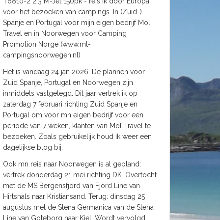
T6810-2 2.3 M-Jet 150pk - reis ik door Europa
voor het bezoeken van campings. In (Zuid-)
Spanje en Portugal voor mijn eigen bedrijf Mol
Travel en in Noorwegen voor Camping
Promotion Norge (www.mt-
campingsnoorwegen.nl)
Het is vandaag 24 jan 2026. De plannen voor
Zuid Spanje, Portugal en Noorwegen zijn
inmiddels vastgelegd. Dit jaar vertrek ik op
zaterdag 7 februari richting Zuid Spanje en
Portugal om voor mn eigen bedrijf voor een
periode van 7 weken, klanten van Mol Travel te
bezoeken. Zoals gebruikelijk houd ik weer een
dagelijkse blog bij.
Ook mn reis naar Noorwegen is al gepland:
vertrek donderdag 21 mei richting DK. Overtocht
met de MS Bergensfjord van Fjord Line van
Hirtshals naar Kristiansand. Terug: dinsdag 25
augustus met de Stena Germanica van de Stena
Line van Goteborg naar Kiel. Wordt vervolgd.